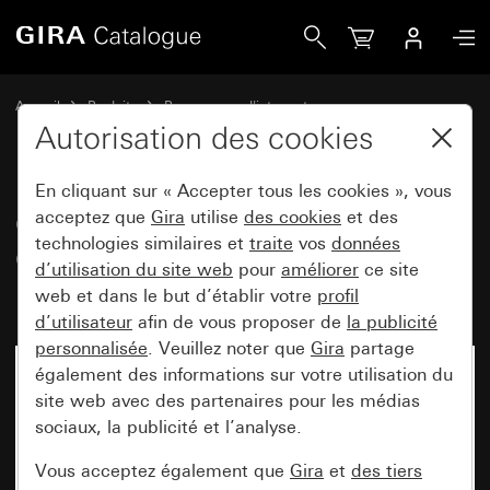
Gira Cadres de finition Gira Event Clear sable avec cadre in
Accueil
Produits
Programmes d'interrupteurs
Gira Event (System 55)
Gira Event
Autorisation des cookies
En cliquant sur « Accepter tous les cookies », vous
Cadres de finition Gira Event
acceptez que
Gira
utilise
des cookies
et des
technologies similaires et
traite
vos
données
Clear sable avec cadre
d’utilisation du site web
pour
améliorer
ce site
intermédiaire teinte alu (laqué)
web et dans le but d’établir votre
profil
d’utilisateur
afin de vous proposer de
la publicité
personnalisée
. Veuillez noter que
Gira
partage
également des informations sur votre utilisation du
site web avec des partenaires pour les médias
sociaux, la publicité et l’analyse.
Vous acceptez également que
Gira
et
des tiers