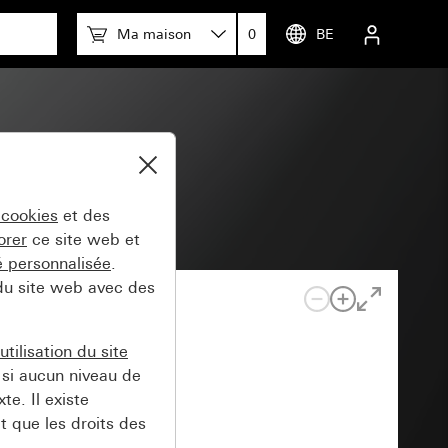
Ma maison
0
BE
 cookies
et des
orer
ce site web et
té personnalisée
.
 du site web avec des
tilisation du site
si aucun niveau de
e. Il existe
t que les droits des