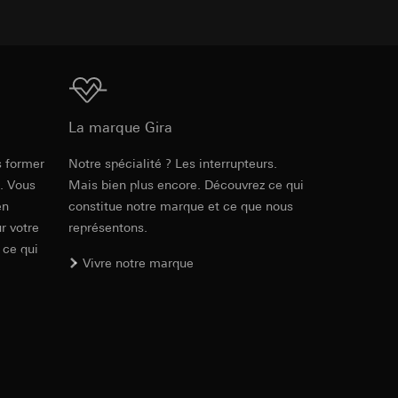
int a du RGPD
 des tâches
, site web visité,
ic, localisation
Téléchargement
lles, consultez
int a du RGPD
La marque Gira
s former
Notre spécialité ? Les interrupteurs.
Réf. 021118
e. Vous
Mais bien plus encore. Découvrez ce qui
 à demander au
en
constitue notre marque et ce que nous
a du RGPD
RFA
, 372 KB
r votre
représentons.
 ce qui
 à demander au
Vivre notre marque
a du RGPD
Téléchargement
e web, mouvements de
 ces informations
Réf. 021118
 mouvements de