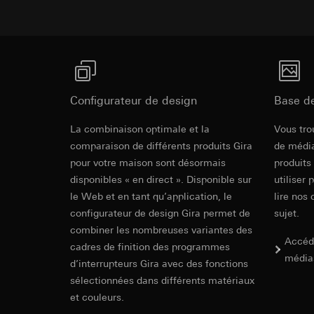
campagnes
Traitement ultér
Destinataire:
Servi
Catégories de donn
Transfert vers un pa
date et heure de la 
Destinataire:
géographique
Durée de vie du coo
Services interne
Base juridique et, l
Google Ireland L
Utilisation du se
Pour obtenir des
https://business.
Traitement ultér
Configurateur de design
Base d
Transfert vers un pa
Destinataire:
Revit Fichie
La combinaison optimale et la
Vous tro
Pays tiers : USA
Services interne
modeling)
comparaison de différents produits Gira
de média
Décision d’adéqu
Pinterest, Inc. (
pour votre maison sont désormais
produits
contact du point
Transfert vers un pa
disponibles « en direct ». Disponible sur
utiliser 
Durée de vie du coo
Pays tiers : USA
le Web et en tant qu’application, le
lire nos 
Décision d’adéqu
configurateur de design Gira permet de
sujet.
Vimeo
contact du point
combiner les nombreuses variantes des
Durée de vie du coo
Finalités du traite
Accéd
cadres de finition des programmes
Catégories de donn
média
d’interrupteurs Gira avec des fonctions
Balise Linke
Site clients pri
sélectionnées dans différents matériaux
souris effectués 
IFC Fichier 
Finalités du traite
et couleurs.
Site clients pro
pour la diffusion d