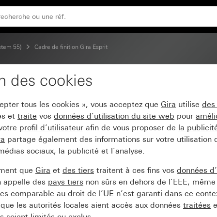
ystem 55)
Cadre de finition Gira Esprit
on des cookies
a Esprit verre menthe
cepter tous les cookies », vous acceptez que
Gira
utilise
des
es et
traite
vos
données d’utilisation du site web
pour
améli
 votre
profil d’utilisateur
afin de vous proposer de
la publici
ra
partage également des informations sur votre utilisation
médias sociaux, la publicité et l’analyse.
ement que
Gira
et
des tiers
traitent à ces fins vos
données d’u
n appelle des
pays tiers
non sûrs en dehors de l’EEE, même 
s comparable au droit de l’UE n’est garanti dans ce context
que les autorités locales aient accès aux données
traitées
e
 soient limités ou exclus.