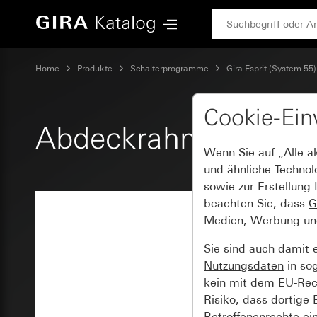
Gira Abdeckrahmen Gira Esprit Glas Mint
Home
Produkte
Schalterprogramme
Gira Esprit (System 55)
Cookie-Ein
Abdeckrahmen Gira E
Wenn Sie auf „Alle a
und ähnliche Technol
sowie zur Erstellung 
beachten Sie, dass
G
Medien, Werbung und 
Sie sind auch damit 
Nutzungsdaten
in so
kein mit dem EU-Rech
Risiko, dass dortige
Betroffenenrechte ei