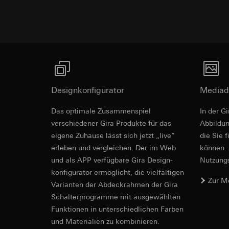
Empfänger:
interne
Rechtsgrundlage und
Drittlandübermittlu
Empfänger:
Einsatz des Dien
Lebensdauer des C
interne Abteilun
Folgeverarbeitun
Google Ireland L
Empfänger:
Informationen da
interne Abteilun
https://business.
Pinterest, Inc. (
Drittlandübermittlu
Drittlandübermittlu
Drittland: USA
Designkonfigurator
Mediad
Drittland: USA
Angemessenheits
Revit Datei 
Angemessenheits
bei
Gira Giersi
Das optimale Zusammenspiel
In der G
bei
Gira Giersi
verschiedener Gira Produkte für das
Ab­bild­
Lebensdauer des C
Lebensdauer des C
eigene Zuhause lässt sich jetzt „live”
die Sie 
Vimeo
erleben und vergleichen. Der im Web
können. 
LinkedIn Ins
und als APP verfügbare Gira Design­
Nutzungs­
Datenverarbeitung
konfigurator ermög­licht, die vielfältigen
Datenverarbeitung
Kategorien person
Zur M
bedarfsgerechter W
Vari­an­ten der Abdeck­rahmen der Gira
Privatkundenseit
Kategorien person
Schalter­programme mit ausge­wählten
Nutzer getätig
Zeitstempel
Funkti­onen in unterschiedlichen Farben
Geschäftskunden
Rechtsgrundlage und
getätigte Mausb
und Materialien zu kombinieren.
Einsatz des Dien