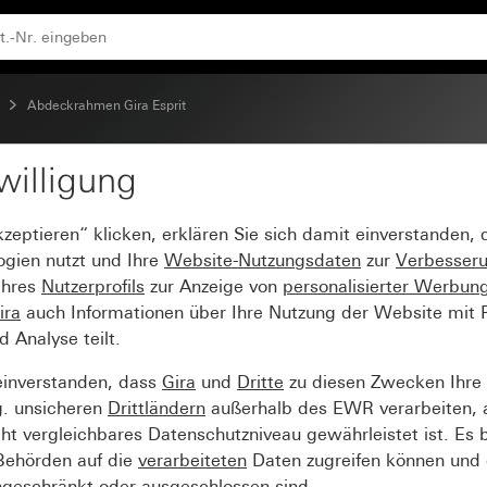
Abdeckrahmen Gira Esprit
willigung
sprit Glas Mint
kzeptieren“ klicken, erklären Sie sich damit einverstanden,
ogien nutzt und Ihre
Website-Nutzungsdaten
zur
Verbesser
Ihres
Nutzerprofils
zur Anzeige von
personalisierter Werbun
ira
auch Informationen über Ihre Nutzung der Website mit Pa
Analyse teilt.
einverstanden, dass
Gira
und
Dritte
zu diesen Zwecken Ihre
g. unsicheren
Drittländern
außerhalb des EWR verarbeiten, 
t vergleichbares Datenschutzniveau gewährleistet ist. Es b
 Behörden auf die
verarbeiteten
Daten zugreifen können und 
ngeschränkt oder ausgeschlossen sind.