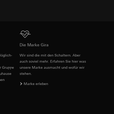
e unter
Download
Die Marke Gira
 Kopie zu erfragen
 Kopie zu erfragen
öglich­
Wir sind die mit den Schaltern. Aber
Art.-Nr. 021118
auch soviel mehr. Erfahren Sie hier was
er Gruppe
unsere Marke aus­macht und wofür wir
RFA
, 408 KB
zuhause
stehen.
nen
Marke erleben
onen zur Schaltung
uf der Website, vom
Download
Referrer-URL sowie
site, vom Nutzer
hs auf der