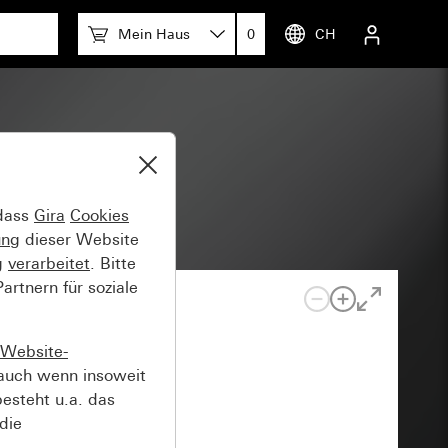
Mein Haus
0
CH
 dass
Gira
Cookies
ung
dieser Website
g
verarbeitet
. Bitte
rtnern für soziale
Website-
auch wenn insoweit
esteht u.a. das
die