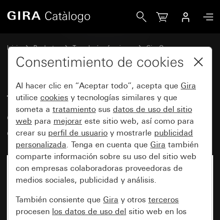
Gira Tecla basculante de 1 elemento con símbolos de flecha
Inicio
Productos
Tecnología y funciones
Gira One
Dispositivos de mando
Consentimiento de cookies
Al hacer clic en “Aceptar todo”, acepta que
Gira
Tecla basculante de 1 elemento
utilice
cookies
y tecnologías similares y que
someta a
tratamiento
sus
datos de uso del sitio
con símbolos de flechas y visor
web
para
mejorar
este sitio web, así como para
de control System 55
crear su
perfil de usuario
y mostrarle
publicidad
personalizada
. Tenga en cuenta que
Gira
también
comparte información sobre su uso del sitio web
con empresas colaboradoras proveedoras de
medios sociales, publicidad y análisis.
También consiente que
Gira
y otros
terceros
procesen
los datos de uso del
sitio web en los