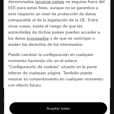
denominados
terceros países
no seguros fuera del
EEE para estos fines, aunque no se garantice a
este respecto un nivel de protección de datos
comparable al de la legislación de la UE. Entre
otras cosas, existe el riesgo de que las
autoridades de dichos países puedan acceder a
los datos
procesados
y de que se restrinjan o
anulen los derechos de los interesados.
Puede cambiar la configuración en cualquier
momento haciendo clic en el enlace
"Configuración de cookies" situado en la parte
inferior de cualquier página. También puede
revocar su consentimiento en cualquier momento
con efecto futuro.
Esenciales
Ir a la base de datos de medios
Todas las cookies que necesitamos para
Comparar artículos
poder mostrarle la página.