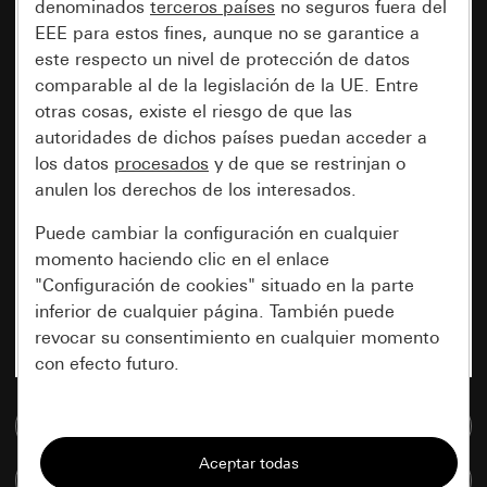
denominados
terceros países
no seguros fuera del
EEE para estos fines, aunque no se garantice a
este respecto un nivel de protección de datos
comparable al de la legislación de la UE. Entre
otras cosas, existe el riesgo de que las
autoridades de dichos países puedan acceder a
los datos
procesados
y de que se restrinjan o
anulen los derechos de los interesados.
Puede cambiar la configuración en cualquier
momento haciendo clic en el enlace
"Configuración de cookies" situado en la parte
inferior de cualquier página. También puede
revocar su consentimiento en cualquier momento
con efecto futuro.
Esenciales
Ir a la base de datos de medios
Todas las cookies que necesitamos para
Comparar artículos
poder mostrarle la página.