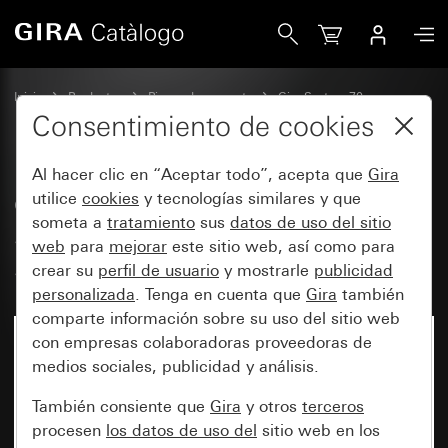
Gira Cubierta para base de enchufe SCHUKO de 16 A 250 
Inicio
Productos
Piezas de repuesto
Gira System 70
Cubierta para base de enchufe SCHUKO de 16 A 250 V~
Consentimiento de cookies
Al hacer clic en “Aceptar todo”, acepta que
Gira
Cubierta para base de enchufe
utilice
cookies
y tecnologías similares y que
someta a
tratamiento
sus
datos de uso del sitio
SCHUKO de 16 A 250 V~
web
para
mejorar
este sitio web, así como para
System 70
crear su
perfil de usuario
y mostrarle
publicidad
personalizada
. Tenga en cuenta que
Gira
también
comparte información sobre su uso del sitio web
con empresas colaboradoras proveedoras de
medios sociales, publicidad y análisis.
También consiente que
Gira
y otros
terceros
procesen
los datos de uso del
sitio web en los