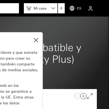
fety Plus) System 55
Mi casa
0
ES
n tapa abatible y
milares y que someta
al (Safety Plus)
omo para crear su
también comparte
 de medios sociales,
 web en los
no se garantice a
 la UE. Entre otras
a los datos