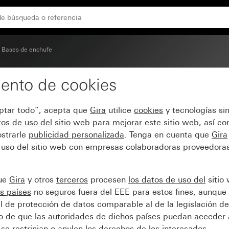
ible y protección ampliada contra contacto accidental (Sa
Bases de enchufe
ento de cookies
UKO de 16 A 250 V~ co
eptar todo”, acepta que
Gira
utilice
cookies
y tecnologías si
contra contacto accident
os de uso del sitio web
para
mejorar
este sitio web, así c
strarle
publicidad personalizada
. Tenga en cuenta que
Gira
 uso del sitio web con empresas colaboradoras proveedoras
que
Gira
y otros
terceros
procesen
los datos de uso del
sitio
s países
no seguros fuera del EEE para estos fines, aunque 
l de protección de datos comparable al de la legislación de
sgo de que las autoridades de dichos países puedan acceder 
se restrinjan o anulen los derechos de los interesados.