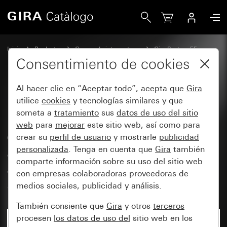
Gira Base de enchufe SCHUKO de 16 A y 250 V~ con luz de 
Inicio
Productos
Gamas de interruptores
Gira System 55
Bases de enchufe
Consentimiento de cookies
Al hacer clic en “Aceptar todo”, acepta que
Gira
Base de enchufe SCHUKO de
utilice
cookies
y tecnologías similares y que
someta a
tratamiento
sus
datos de uso del sitio
16 A y 250 V~ con luz de
web
para
mejorar
este sitio web, así como para
orientación LED y protección
crear su
perfil de usuario
y mostrarle
publicidad
ampliada contra contacto
personalizada
. Tenga en cuenta que
Gira
también
comparte información sobre su uso del sitio web
accidental (Safety Plus)
con empresas colaboradoras proveedoras de
System 55
medios sociales, publicidad y análisis.
También consiente que
Gira
y otros
terceros
procesen
los datos de uso del
sitio web en los