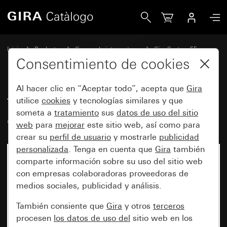
Gira Tecla basculante con visor de control y campo de rotul
Inicio
Productos
Gamas de interruptores
Gira System 55
Conmutación y pulsación
Consentimiento de cookies
Al hacer clic en “Aceptar todo”, acepta que
Gira
Tecla basculante con visor de
utilice
cookies
y tecnologías similares y que
someta a
tratamiento
sus
datos de uso del sitio
control y campo de rotulación
web
para
mejorar
este sitio web, así como para
crear su
perfil de usuario
y mostrarle
publicidad
personalizada
. Tenga en cuenta que
Gira
también
comparte información sobre su uso del sitio web
con empresas colaboradoras proveedoras de
medios sociales, publicidad y análisis.
También consiente que
Gira
y otros
terceros
procesen
los datos de uso del
sitio web en los