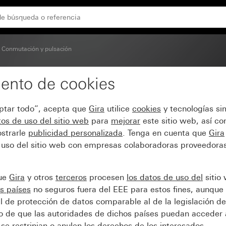
Conmutación y pulsación
ento de cookies
 control para pulsador c
eptar todo”, acepta que
Gira
utilice
cookies
y tecnologías si
os de uso del sitio web
para
mejorar
este sitio web, así c
strarle
publicidad personalizada
. Tenga en cuenta que
Gira
 uso del sitio web con empresas colaboradoras proveedoras
que
Gira
y otros
terceros
procesen
los datos de uso del
sitio
s países
no seguros fuera del EEE para estos fines, aunque 
l de protección de datos comparable al de la legislación de
sgo de que las autoridades de dichos países puedan acceder 
se restrinjan o anulen los derechos de los interesados.