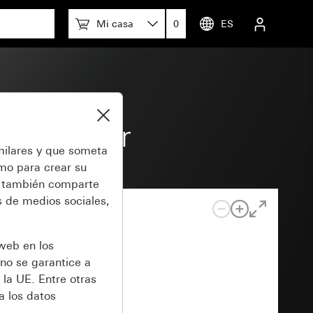
Mi casa
0
ES
on tirador
milares y que someta
omo para crear su
también comparte
 de medios sociales,
 web en los
no se garantice a
 la UE. Entre otras
a los datos