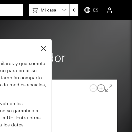
Mi casa
0
ES
r con tirador
milares y que someta
omo para crear su
también comparte
 de medios sociales,
 web en los
no se garantice a
 la UE. Entre otras
a los datos