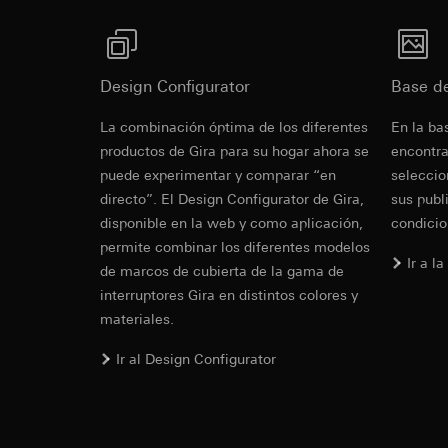
Base jurídica e int
Pinterest Ta
Google Tag 
Uso del servicio
Fines del tratamien
Fines del tratamien
datos y privacid
Categorías de dato
Categorías de dato
Artículo 6, apart
Design Configurator
Base d
de la visita, inform
Base jurídica e int
Intereses legíti
Base jurídica e int
Uso del servicio
Receptor:
Departam
La combinación óptima de los diferentes
En la ba
Uso del servicio
datos y privacid
funciones
productos de Gira para su hogar ahora se
encontra
datos y privacid
Tratamiento poste
Transferencia a ter
puede experimentar y comparar “en
seleccio
Tratamiento poste
Receptor:
Duración de la cook
directo”. El Design Configurator de Gira,
sus publ
Receptor:
Departamentos in
disponible en la web y como aplicación,
condicio
Departamentos in
Google Ireland L
permite combinar los diferentes modelos
Pinterest, Inc. (
Para obtener inf
Ir a l
de marcos de cubierta de la gama de
https://business.
Transferencia a ter
interruptores Gira en distintos colores y
Tercer país: EE.
Transferencia a ter
materiales.
Decisión de adec
Tercer país: EE.
solicitar una co
Decisión de adec
Ir al Design Configurator
1, letra a) del R
solicitar una co
1, letra a) del R
Duración de la cook
Duración de la cook
LinkedIn Ins