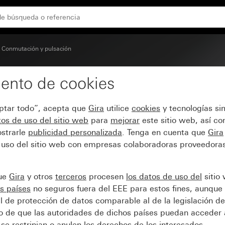
dor
Conmutación y pulsación
ento de cookies
 control para interrupto
eptar todo”, acepta que
Gira
utilice
cookies
y tecnologías si
os de uso del sitio web
para
mejorar
este sitio web, así c
strarle
publicidad personalizada
. Tenga en cuenta que
Gira
 uso del sitio web con empresas colaboradoras proveedoras
que
Gira
y otros
terceros
procesen
los datos de uso del
sitio
s países
no seguros fuera del EEE para estos fines, aunque 
l de protección de datos comparable al de la legislación de
sgo de que las autoridades de dichos países puedan acceder 
se restrinjan o anulen los derechos de los interesados.