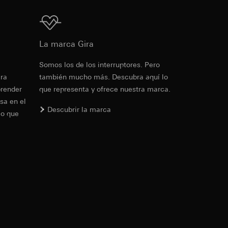
de la protección de
Descarga
as campañas
e una interfaz
tado, fecha y hora
La marca Gira
a
de la protección de
 ejercicio de sus
Somos los de los interruptores. Pero
de la protección de
era
también mucho más. Descubra aquí lo
PD
prender
que representa y ofrece nuestra marca.
PD
sa en el
io de sus funciones
Descubrir la marca
lo que
io de sus funciones
ndar, se puede
rtículo 49, apartado
ndar, se puede
rtículo 49, apartado