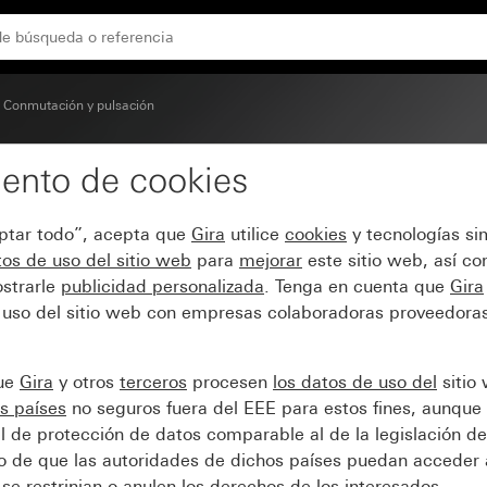
Conmutación y pulsación
ento de cookies
ta
eptar todo”, acepta que
Gira
utilice
cookies
y tecnologías si
os de uso del sitio web
para
mejorar
este sitio web, así c
strarle
publicidad personalizada
. Tenga en cuenta que
Gira
 uso del sitio web con empresas colaboradoras proveedoras
que
Gira
y otros
terceros
procesen
los datos de uso del
sitio
s países
no seguros fuera del EEE para estos fines, aunque 
l de protección de datos comparable al de la legislación de
sgo de que las autoridades de dichos países puedan acceder 
se restrinjan o anulen los derechos de los interesados.