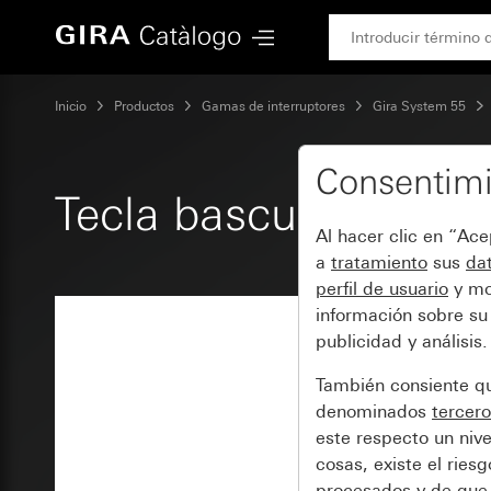
Gira Tecla basculante recta
Inicio
Productos
Gamas de interruptores
Gira System 55
Consentimi
Tecla basculante rec
Al hacer clic en “Ac
a
tratamiento
sus
dat
perfil de usuario
y mo
información sobre su
publicidad y análisis.
También consiente 
denominados
tercero
este respecto un nive
cosas, existe el rie
procesados
y de que 