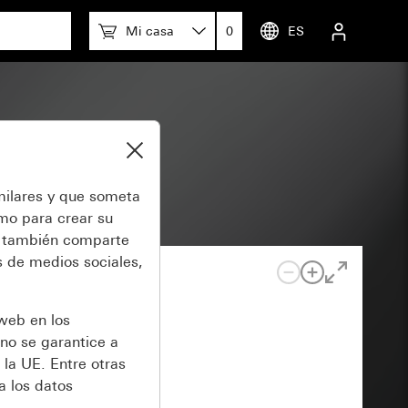
Mi casa
0
ES
milares y que someta
omo para crear su
también comparte
 de medios sociales,
 web en los
no se garantice a
 la UE. Entre otras
a los datos