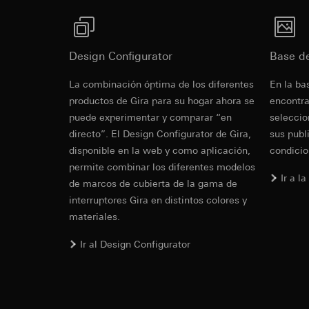
Vimeo
Fines del tratamien
anuncios según las 
Fines del tratamien
Categorías de dato
Categorías de dato
Design Configurator
Base d
referencia y marca
Sitio web para c
Base jurídica e int
el sitio web, mov
La combinación óptima de los diferentes
En la ba
Uso del servicio
Sitio web para e
productos de Gira para su hogar ahora se
encontra
datos y privacid
web, movimientos 
puede experimentar y comparar “en
seleccio
Tratamiento poste
dirección de Int
directo”. El Design Configurator de Gira,
sus publ
Receptor:
Base jurídica e int
disponible en la web y como aplicación,
condicio
Departamentos in
Uso del servicio
permite combinar los diferentes modelos
datos y privacid
LinkedIn Irelan
Ir a l
de marcos de cubierta de la gama de
Tratamiento poste
Transferencia a ter
interruptores Gira en distintos colores y
información sobre l
Receptor:
Vimeo, L
materiales.
consultar su políti
Transferencia a ter
Duración de la cook
Ir al Design Configurator
Tercer país: EE.
Decisión de adec
Google Ads (
solicitar una co
1, letra a) del R
Fines del tratamien