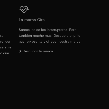
para la aparición de
Descarga
IP, URL de
La marca Gira
cia del visitante en
Somos los de los interruptores. Pero
de la protección de
ante en el sitio
era
también mucho más. Descubra aquí lo
io web en cuestión,
prender
que representa y ofrece nuestra marca.
PD
sa en el
Descubrir la marca
lo que
io de sus funciones
de la protección de
PD
. Para obtener
de LinkedIn, puede
ndar, se puede
rtículo 49, apartado
as campañas. Google