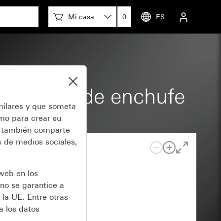
Mi casa
0
ES
bolo Base de enchufe
milares y que someta
omo para crear su
también comparte
 de medios sociales,
 web en los
no se garantice a
 la UE. Entre otras
a los datos