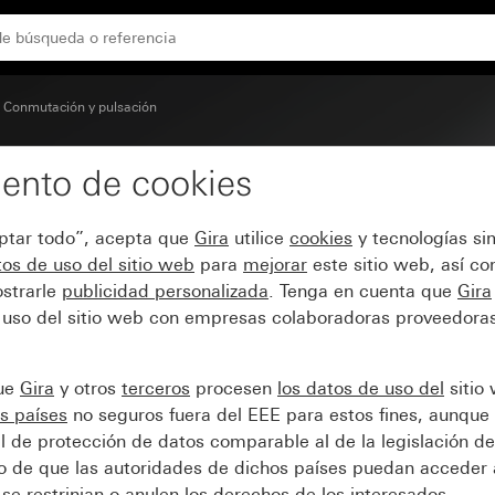
de enchufe
Conmutación y pulsación
ento de cookies
 visor de control y sím
eptar todo”, acepta que
Gira
utilice
cookies
y tecnologías si
os de uso del sitio web
para
mejorar
este sitio web, así c
strarle
publicidad personalizada
. Tenga en cuenta que
Gira
 uso del sitio web con empresas colaboradoras proveedoras
que
Gira
y otros
terceros
procesen
los datos de uso del
sitio
s países
no seguros fuera del EEE para estos fines, aunque 
l de protección de datos comparable al de la legislación de
sgo de que las autoridades de dichos países puedan acceder 
se restrinjan o anulen los derechos de los interesados.