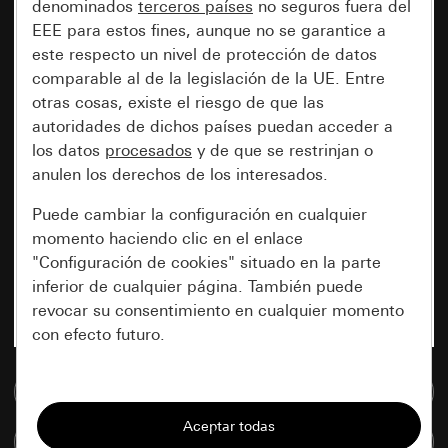
denominados
terceros países
no seguros fuera del
EEE para estos fines, aunque no se garantice a
este respecto un nivel de protección de datos
comparable al de la legislación de la UE. Entre
otras cosas, existe el riesgo de que las
autoridades de dichos países puedan acceder a
los datos
procesados
y de que se restrinjan o
anulen los derechos de los interesados.
Puede cambiar la configuración en cualquier
momento haciendo clic en el enlace
"Configuración de cookies" situado en la parte
inferior de cualquier página. También puede
revocar su consentimiento en cualquier momento
con efecto futuro.
Esenciales
Ir a la base de datos de medios
Todas las cookies que necesitamos para
Comparar artículos
poder mostrarle la página.