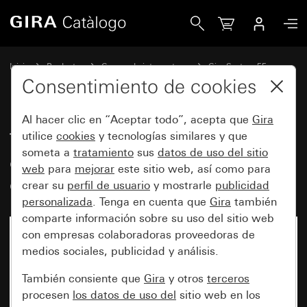
Gira Tecla basculante con visor de control y símbolo Base 
Inicio
Productos
Gamas de interruptores
Gira System 55
Conmutación y pulsación
Consentimiento de cookies
Al hacer clic en “Aceptar todo”, acepta que
Gira
Tecla basculante con visor de
utilice
cookies
y tecnologías similares y que
someta a
tratamiento
sus
datos de uso del sitio
control y símbolo Base de
web
para
mejorar
este sitio web, así como para
enchufe
crear su
perfil de usuario
y mostrarle
publicidad
personalizada
. Tenga en cuenta que
Gira
también
comparte información sobre su uso del sitio web
con empresas colaboradoras proveedoras de
medios sociales, publicidad y análisis.
También consiente que
Gira
y otros
terceros
procesen
los datos de uso del
sitio web en los