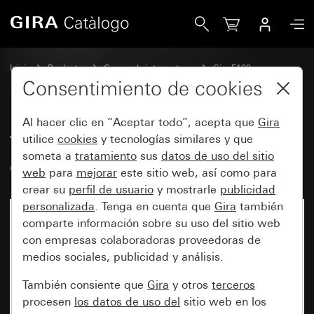
Gira Tecla basculante con visor de control System 70
Inicio
Productos
Gamas de interruptores
Gira F100
Conmutación y pulsación
Consentimiento de cookies
Al hacer clic en “Aceptar todo”, acepta que
Gira
Tecla basculante con visor de
utilice
cookies
y tecnologías similares y que
someta a
tratamiento
sus
datos de uso del sitio
control System 70
web
para
mejorar
este sitio web, así como para
crear su
perfil de usuario
y mostrarle
publicidad
personalizada
. Tenga en cuenta que
Gira
también
comparte información sobre su uso del sitio web
con empresas colaboradoras proveedoras de
medios sociales, publicidad y análisis.
También consiente que
Gira
y otros
terceros
procesen
los datos de uso del
sitio web en los