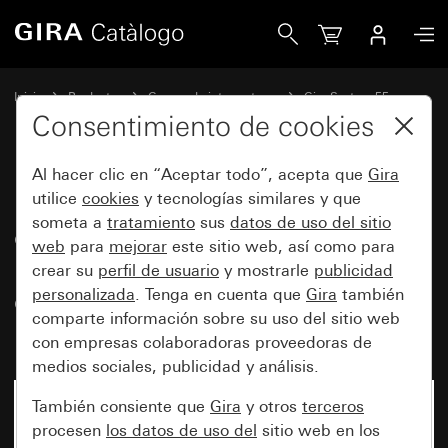
Gira Base de enchufe para máquinas de afeitar (DIN EN 615
Inicio
Productos
Gamas de interruptores
Gira System 55
Bases de enchufe
Consentimiento de cookies
Al hacer clic en “Aceptar todo”, acepta que
Gira
Base de enchufe para máquinas
utilice
cookies
y tecnologías similares y que
someta a
tratamiento
sus
datos de uso del sitio
de afeitar (DIN EN 61558 2-5) de
web
para
mejorar
este sitio web, así como para
115 - 230 V~ para marco
crear su
perfil de usuario
y mostrarle
publicidad
cobertor, de 2 elementos sin
personalizada
. Tenga en cuenta que
Gira
también
comparte información sobre su uso del sitio web
listón central System 55
con empresas colaboradoras proveedoras de
medios sociales, publicidad y análisis.
También consiente que
Gira
y otros
terceros
procesen
los datos de uso del
sitio web en los