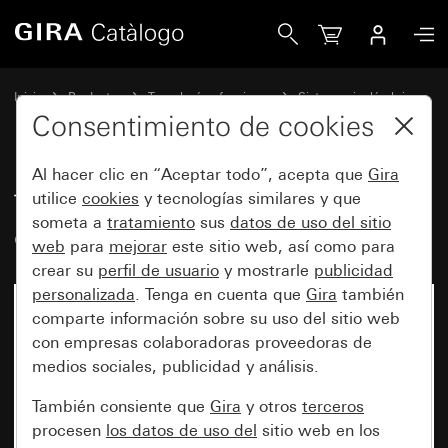
Gira Transmisor de pared Bluetooth® de 2 elementos
Inicio
Productos
Tecnología y funciones
Sistemas inalámbricos
Otros sistemas inalámbricos
Consentimiento de cookies
Al hacer clic en “Aceptar todo”, acepta que
Gira
Transmisor de pared Bluetooth®
utilice
cookies
y tecnologías similares y que
someta a
tratamiento
sus
datos de uso del sitio
de 2 elementos
web
para
mejorar
este sitio web, así como para
crear su
perfil de usuario
y mostrarle
publicidad
personalizada
. Tenga en cuenta que
Gira
también
comparte información sobre su uso del sitio web
con empresas colaboradoras proveedoras de
medios sociales, publicidad y análisis.
También consiente que
Gira
y otros
terceros
procesen
los datos de uso del
sitio web en los