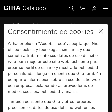
Gira Transmisor de pared Bluetooth® de 1 elemento
Inicio
Productos
Tecnología y funciones
Sistemas inalámbricos
Otros sistemas inalámbricos
Consentimiento de cookies
Al hacer clic en “Aceptar todo”, acepta que
Gira
Transmisor de pared Bluetooth®
utilice
cookies
y tecnologías similares y que
someta a
tratamiento
sus
datos de uso del sitio
de 1 elemento
web
para
mejorar
este sitio web, así como para
crear su
perfil de usuario
y mostrarle
publicidad
personalizada
. Tenga en cuenta que
Gira
también
comparte información sobre su uso del sitio web
con empresas colaboradoras proveedoras de
medios sociales, publicidad y análisis.
También consiente que
Gira
y otros
terceros
procesen
los datos de uso del
sitio web en los