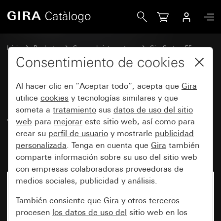
Gira Radio RDS empotrada con un altavoz Módulo de superf
Inicio
Productos
Gamas de interruptores
Gira System 55
Sistemas de audio
Consentimiento de cookies
Al hacer clic en “Aceptar todo”, acepta que
Gira
Radio RDS empotrada con un
utilice
cookies
y tecnologías similares y que
someta a
tratamiento
sus
datos de uso del sitio
altavoz Módulo de superficie de
web
para
mejorar
este sitio web, así como para
mando con aspecto de cristal
crear su
perfil de usuario
y mostrarle
publicidad
negro
personalizada
. Tenga en cuenta que
Gira
también
comparte información sobre su uso del sitio web
con empresas colaboradoras proveedoras de
medios sociales, publicidad y análisis.
También consiente que
Gira
y otros
terceros
procesen
los datos de uso del
sitio web en los