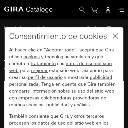
Gira Juego de tecla basculante de 3 elementos System 55
Inicio
Productos
Gamas de interruptores
Gira System 55
Juegos de teclas basculantes para sistemas de bus
Consentimiento de cookies
Al hacer clic en “Aceptar todo”, acepta que
Gira
Juego de tecla basculante de 3
utilice
cookies
y tecnologías similares y que
someta a
tratamiento
sus
datos de uso del sitio
elementos System 55
web
para
mejorar
este sitio web, así como para
crear su
perfil de usuario
y mostrarle
publicidad
personalizada
. Tenga en cuenta que
Gira
también
comparte información sobre su uso del sitio web
con empresas colaboradoras proveedoras de
medios sociales, publicidad y análisis.
También consiente que
Gira
y otros
terceros
procesen
los datos de uso del
sitio web en los