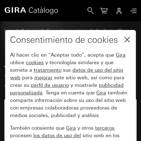
Gira Juego de tecla basculante de 5 elementos Plus (2+3)
Inicio
Productos
Gamas de interruptores
Gira System 55
Juegos de teclas basculantes para sistemas de bus
Consentimiento de cookies
Al hacer clic en “Aceptar todo”, acepta que
Gira
Juego de tecla basculante de 5
utilice
cookies
y tecnologías similares y que
someta a
tratamiento
sus
datos de uso del sitio
elementos Plus (2+3) con campo
web
para
mejorar
este sitio web, así como para
de rotulación System 55
crear su
perfil de usuario
y mostrarle
publicidad
personalizada
. Tenga en cuenta que
Gira
también
comparte información sobre su uso del sitio web
con empresas colaboradoras proveedoras de
medios sociales, publicidad y análisis.
También consiente que
Gira
y otros
terceros
procesen
los datos de uso del
sitio web en los