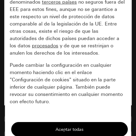
denominados
terceros países
no seguros fuera del
EEE para estos fines, aunque no se garantice a
este respecto un nivel de protección de datos
comparable al de la legislación de la UE. Entre
otras cosas, existe el riesgo de que las
autoridades de dichos países puedan acceder a
los datos
procesados
y de que se restrinjan o
anulen los derechos de los interesados.
Puede cambiar la configuración en cualquier
momento haciendo clic en el enlace
"Configuración de cookies" situado en la parte
inferior de cualquier página. También puede
revocar su consentimiento en cualquier momento
con efecto futuro.
Esenciales
Ir a la base de datos de medios
Todas las cookies que necesitamos para
Comparar artículos
poder mostrarle la página.