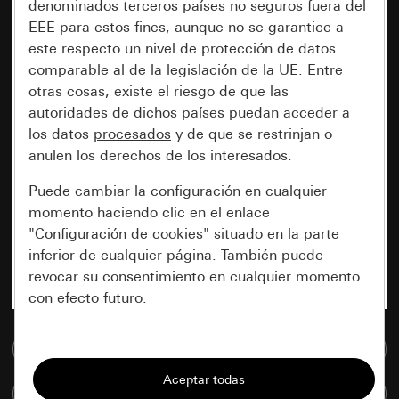
denominados
terceros países
no seguros fuera del
EEE para estos fines, aunque no se garantice a
este respecto un nivel de protección de datos
comparable al de la legislación de la UE. Entre
otras cosas, existe el riesgo de que las
autoridades de dichos países puedan acceder a
los datos
procesados
y de que se restrinjan o
anulen los derechos de los interesados.
Puede cambiar la configuración en cualquier
momento haciendo clic en el enlace
"Configuración de cookies" situado en la parte
inferior de cualquier página. También puede
revocar su consentimiento en cualquier momento
con efecto futuro.
Esenciales
Ir a la base de datos de medios
Todas las cookies que necesitamos para
Comparar artículos
poder mostrarle la página.