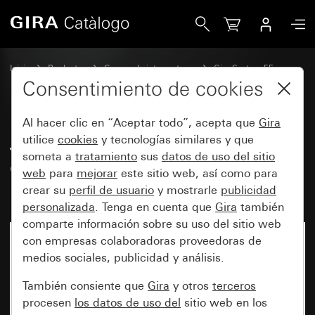
Gira Juego de tecla basculante de 6 elementos (3+3) con 
Inicio
Productos
Gamas de interruptores
Gira System 55
Juegos de teclas basculantes para sistemas de bus
Consentimiento de cookies
Al hacer clic en “Aceptar todo”, acepta que
Gira
Juego de tecla basculante de 6
utilice
cookies
y tecnologías similares y que
someta a
tratamiento
sus
datos de uso del sitio
elementos (3+3) con campo de
web
para
mejorar
este sitio web, así como para
rotulación System 55
crear su
perfil de usuario
y mostrarle
publicidad
personalizada
. Tenga en cuenta que
Gira
también
comparte información sobre su uso del sitio web
con empresas colaboradoras proveedoras de
medios sociales, publicidad y análisis.
También consiente que
Gira
y otros
terceros
procesen
los datos de uso del
sitio web en los