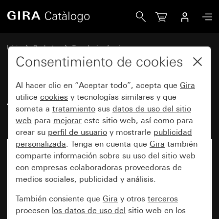
Gira Antiguo - Elemento de iluminación LED de 12 - 24 V~
Inicio
Productos
Tecnología y funciones
Mecanismos empotrables, accesorios
Elementos de iluminación
Consentimiento de cookies
Al hacer clic en “Aceptar todo”, acepta que
Gira
Antiguo - Elemento de
utilice
cookies
y tecnologías similares y que
someta a
tratamiento
sus
datos de uso del sitio
iluminación LED de 12 - 24 V~
web
para
mejorar
este sitio web, así como para
crear su
perfil de usuario
y mostrarle
publicidad
personalizada
. Tenga en cuenta que
Gira
también
comparte información sobre su uso del sitio web
con empresas colaboradoras proveedoras de
medios sociales, publicidad y análisis.
También consiente que
Gira
y otros
terceros
procesen
los datos de uso del
sitio web en los