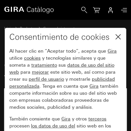
Gira Columna de iluminación de 491 mm de altura
Inicio
Productos
Gamas de interruptores
Columna de alimentación y columnas de iluminación Gira
Consentimiento de cookies
Columna de alimentación y columnas de iluminación Gira
Al hacer clic en “Aceptar todo”, acepta que
Gira
utilice
cookies
y tecnologías similares y que
Columna de iluminación de
someta a
tratamiento
sus
datos de uso del sitio
web
para
mejorar
este sitio web, así como para
491 mm de altura
crear su
perfil de usuario
y mostrarle
publicidad
personalizada
. Tenga en cuenta que
Gira
también
comparte información sobre su uso del sitio web
con empresas colaboradoras proveedoras de
medios sociales, publicidad y análisis.
También consiente que
Gira
y otros
terceros
procesen
los datos de uso del
sitio web en los