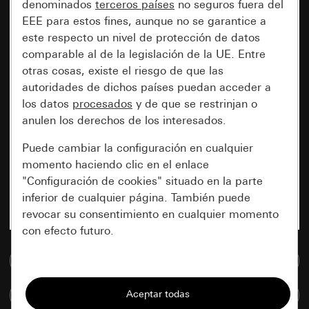
denominados
terceros países
no seguros fuera del
EEE para estos fines, aunque no se garantice a
este respecto un nivel de protección de datos
comparable al de la legislación de la UE. Entre
otras cosas, existe el riesgo de que las
autoridades de dichos países puedan acceder a
los datos
procesados
y de que se restrinjan o
anulen los derechos de los interesados.
Puede cambiar la configuración en cualquier
momento haciendo clic en el enlace
"Configuración de cookies" situado en la parte
inferior de cualquier página. También puede
revocar su consentimiento en cualquier momento
con efecto futuro.
Ir a la base de datos de medios
Esenciales
Todas las cookies que necesitamos para
Comparar artículos
poder mostrarle la página.