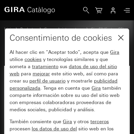
Gira
Inicio
Productos
Gamas de interruptores
Gira E2 (System 55)
Marco cobertor Gira E2 para montaje plano
Consentimiento de cookies
Al hacer clic en “Aceptar todo”, acepta que
Gira
utilice
cookies
y tecnologías similares y que
someta a
tratamiento
sus
datos de uso del sitio
web
para
mejorar
este sitio web, así como para
crear su
perfil de usuario
y mostrarle
publicidad
personalizada
. Tenga en cuenta que
Gira
también
comparte información sobre su uso del sitio web
con empresas colaboradoras proveedoras de
medios sociales, publicidad y análisis.
También consiente que
Gira
y otros
terceros
procesen
los datos de uso del
sitio web en los