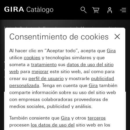
Gira Antiguo - Tecla basculante de 2 elementos con símbolo
Inicio
Productos
Piezas de repuesto
Mecanismos y cubiertas
Conmutación y pulsación
Consentimiento de cookies
Al hacer clic en “Aceptar todo”, acepta que
Gira
Antiguo - Tecla basculante de 2
utilice
cookies
y tecnologías similares y que
someta a
tratamiento
sus
datos de uso del sitio
elementos con símbolos de
web
para
mejorar
este sitio web, así como para
flecha
crear su
perfil de usuario
y mostrarle
publicidad
personalizada
. Tenga en cuenta que
Gira
también
comparte información sobre su uso del sitio web
con empresas colaboradoras proveedoras de
medios sociales, publicidad y análisis.
También consiente que
Gira
y otros
terceros
procesen
los datos de uso del
sitio web en los