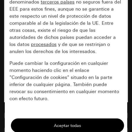
denominados
terceros países
no seguros fuera del
EEE para estos fines, aunque no se garantice a
este respecto un nivel de protección de datos
comparable al de la legislación de la UE. Entre
otras cosas, existe el riesgo de que las
autoridades de dichos países puedan acceder a
los datos
procesados
y de que se restrinjan o
anulen los derechos de los interesados.
Puede cambiar la configuración en cualquier
momento haciendo clic en el enlace
"Configuración de cookies" situado en la parte
inferior de cualquier página. También puede
revocar su consentimiento en cualquier momento
con efecto futuro.
Esenciales
Ir a la base de datos de medios
Todas las cookies que necesitamos para
Comparar artículos
poder mostrarle la página.