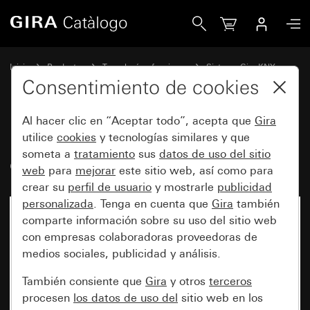
Gira Interfaz pulsador universal de 2 elementos para KNX
Inicio
Productos
Tecnología y funciones
Sistema Gira KNX
Dispositivos de mando Gira para KNX
Consentimiento de cookies
Al hacer clic en “Aceptar todo”, acepta que
Gira
Interfaz pulsador universal de 2
utilice
cookies
y tecnologías similares y que
someta a
tratamiento
sus
datos de uso del sitio
elementos para KNX
web
para
mejorar
este sitio web, así como para
crear su
perfil de usuario
y mostrarle
publicidad
personalizada
. Tenga en cuenta que
Gira
también
Ya no está disponible
comparte información sobre su uso del sitio web
con empresas colaboradoras proveedoras de
medios sociales, publicidad y análisis.
También consiente que
Gira
y otros
terceros
procesen
los datos de uso del
sitio web en los