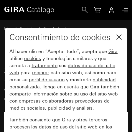
Gira Elemento de iluminación LED de 230 V~ para bases de
Inicio
Productos
Tecnología y funciones
Mecanismos empotrables, accesorios
Elementos de iluminación
Consentimiento de cookies
Al hacer clic en “Aceptar todo”, acepta que
Gira
Elemento de iluminación LED de
utilice
cookies
y tecnologías similares y que
someta a
tratamiento
sus
datos de uso del sitio
230 V~ para bases de enchufe
web
para
mejorar
este sitio web, así como para
SCHUKO con luz piloto
crear su
perfil de usuario
y mostrarle
publicidad
generación anterior de bases de
personalizada
. Tenga en cuenta que
Gira
también
comparte información sobre su uso del sitio web
enchufe
con empresas colaboradoras proveedoras de
medios sociales, publicidad y análisis.
También consiente que
Gira
y otros
terceros
procesen
los datos de uso del
sitio web en los