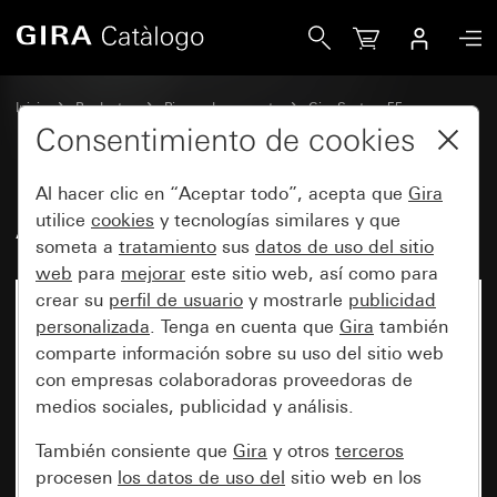
Gira Antiguo - Tecla basculante
Inicio
Productos
Piezas de repuesto
Gira System 55
Teclas basculantes
Consentimiento de cookies
Al hacer clic en “Aceptar todo”, acepta que
Gira
Antiguo - Tecla basculante
utilice
cookies
y tecnologías similares y que
someta a
tratamiento
sus
datos de uso del sitio
web
para
mejorar
este sitio web, así como para
crear su
perfil de usuario
y mostrarle
publicidad
personalizada
. Tenga en cuenta que
Gira
también
comparte información sobre su uso del sitio web
con empresas colaboradoras proveedoras de
medios sociales, publicidad y análisis.
También consiente que
Gira
y otros
terceros
procesen
los datos de uso del
sitio web en los