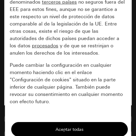
denominados
terceros países
no seguros fuera del
EEE para estos fines, aunque no se garantice a
este respecto un nivel de protección de datos
comparable al de la legislación de la UE. Entre
otras cosas, existe el riesgo de que las
autoridades de dichos países puedan acceder a
los datos
procesados
y de que se restrinjan o
anulen los derechos de los interesados.
Puede cambiar la configuración en cualquier
momento haciendo clic en el enlace
"Configuración de cookies" situado en la parte
inferior de cualquier página. También puede
revocar su consentimiento en cualquier momento
con efecto futuro.
Esenciales
Ir a la base de datos de medios
Todas las cookies que necesitamos para
Comparar artículos
poder mostrarle la página.