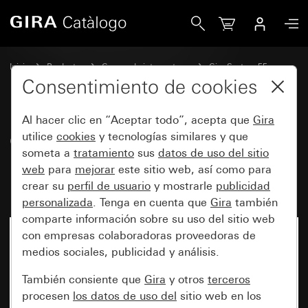
Gira Cubierta con anillo de fijación para instalar dispositi
Inicio
Productos
Gamas de interruptores
Gira System 55
Conmutación y pulsación
Consentimiento de cookies
Al hacer clic en “Aceptar todo”, acepta que
Gira
Cubierta con anillo de fijación
utilice
cookies
y tecnologías similares y que
someta a
tratamiento
sus
datos de uso del sitio
para instalar dispositivos de
web
para
mejorar
este sitio web, así como para
mando y aviso (Ø 22,5 mm)
crear su
perfil de usuario
y mostrarle
publicidad
personalizada
. Tenga en cuenta que
Gira
también
comparte información sobre su uso del sitio web
con empresas colaboradoras proveedoras de
medios sociales, publicidad y análisis.
También consiente que
Gira
y otros
terceros
procesen
los datos de uso del
sitio web en los