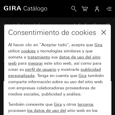
Gira Marco cobertor Gira Event Opaque menta con marco i
Inicio
Productos
Gamas de interruptores
Gira Event (System 55)
Gira Event
Consentimiento de cookies
Al hacer clic en “Aceptar todo”, acepta que
Gira
Marco cobertor Gira Event
utilice
cookies
y tecnologías similares y que
someta a
tratamiento
sus
datos de uso del sitio
Opaque menta con marco
web
para
mejorar
este sitio web, así como para
intermedio antracita
crear su
perfil de usuario
y mostrarle
publicidad
personalizada
. Tenga en cuenta que
Gira
también
comparte información sobre su uso del sitio web
con empresas colaboradoras proveedoras de
medios sociales, publicidad y análisis.
También consiente que
Gira
y otros
terceros
procesen
los datos de uso del
sitio web en los