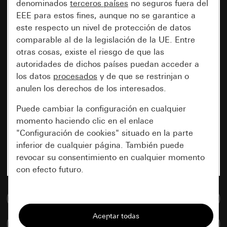
denominados
terceros países
no seguros fuera del
EEE para estos fines, aunque no se garantice a
este respecto un nivel de protección de datos
comparable al de la legislación de la UE. Entre
otras cosas, existe el riesgo de que las
autoridades de dichos países puedan acceder a
los datos
procesados
y de que se restrinjan o
anulen los derechos de los interesados.
Puede cambiar la configuración en cualquier
momento haciendo clic en el enlace
"Configuración de cookies" situado en la parte
inferior de cualquier página. También puede
revocar su consentimiento en cualquier momento
con efecto futuro.
Esenciales
Ir a la base de datos de medios
Todas las cookies que necesitamos para
Comparar artículos
poder mostrarle la página.