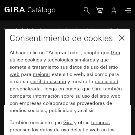
Gira Marco cobertor Gira Event blanco brillante con marco 
Inicio
Productos
Gamas de interruptores
Gira Event (System 55)
Gira Event
Consentimiento de cookies
Al hacer clic en “Aceptar todo”, acepta que
Gira
Marco cobertor Gira Event
utilice
cookies
y tecnologías similares y que
someta a
tratamiento
sus
datos de uso del sitio
blanco brillante con marco
web
para
mejorar
este sitio web, así como para
intermedio color aluminio
crear su
perfil de usuario
y mostrarle
publicidad
(pintado)
personalizada
. Tenga en cuenta que
Gira
también
comparte información sobre su uso del sitio web
con empresas colaboradoras proveedoras de
medios sociales, publicidad y análisis.
También consiente que
Gira
y otros
terceros
procesen
los datos de uso del
sitio web en los