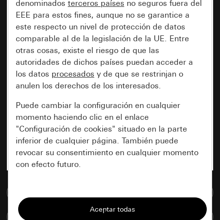
denominados
terceros países
no seguros fuera del
EEE para estos fines, aunque no se garantice a
este respecto un nivel de protección de datos
comparable al de la legislación de la UE. Entre
otras cosas, existe el riesgo de que las
autoridades de dichos países puedan acceder a
los datos
procesados
y de que se restrinjan o
anulen los derechos de los interesados.
Puede cambiar la configuración en cualquier
momento haciendo clic en el enlace
"Configuración de cookies" situado en la parte
inferior de cualquier página. También puede
revocar su consentimiento en cualquier momento
con efecto futuro.
Esenciales
Ir a la base de datos de medios
Todas las cookies que necesitamos para
Comparar artículos
poder mostrarle la página.