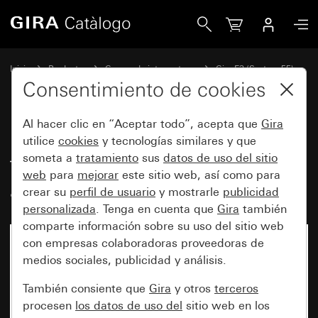
Gira Marco cobertor Gira E3 Soft-Touch gris con marco de s
Inicio
Productos
Gamas de interruptores
Gira E3 (System 55)
Marco cobertor Gira E3
Consentimiento de cookies
Al hacer clic en “Aceptar todo”, acepta que
Gira
Marco cobertor Gira E3 Soft-
utilice
cookies
y tecnologías similares y que
someta a
tratamiento
sus
datos de uso del sitio
Touch gris con marco de soporte
web
para
mejorar
este sitio web, así como para
antracita
crear su
perfil de usuario
y mostrarle
publicidad
personalizada
. Tenga en cuenta que
Gira
también
comparte información sobre su uso del sitio web
con empresas colaboradoras proveedoras de
medios sociales, publicidad y análisis.
También consiente que
Gira
y otros
terceros
procesen
los datos de uso del
sitio web en los