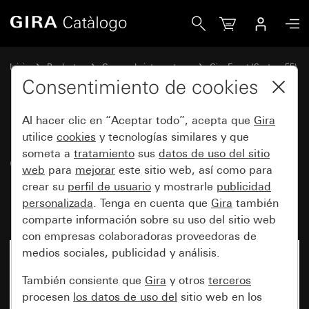
Gira Marco cobertor Gira Event Opaque marrón oscuro con 
Inicio
Productos
Gamas de interruptores
Gira Event (System 55)
Gira Event
Consentimiento de cookies
Al hacer clic en “Aceptar todo”, acepta que
Gira
Marco cobertor Gira Event
utilice
cookies
y tecnologías similares y que
someta a
tratamiento
sus
datos de uso del sitio
Opaque marrón oscuro con
web
para
mejorar
este sitio web, así como para
marco intermedio blanco
crear su
perfil de usuario
y mostrarle
publicidad
brillante
personalizada
. Tenga en cuenta que
Gira
también
comparte información sobre su uso del sitio web
con empresas colaboradoras proveedoras de
medios sociales, publicidad y análisis.
También consiente que
Gira
y otros
terceros
procesen
los datos de uso del
sitio web en los