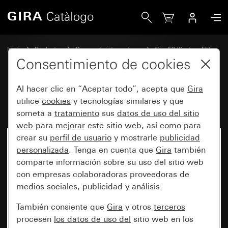
Gira Marco cobertor Gira E2
Inicio
Productos
Gamas de interruptores
Gira E2 (System 55)
Marco cobertor Gira E2
Consentimiento de cookies
Al hacer clic en “Aceptar todo”, acepta que
Gira
Marco cobertor Gira E2
utilice
cookies
y tecnologías similares y que
someta a
tratamiento
sus
datos de uso del sitio
web
para
mejorar
este sitio web, así como para
crear su
perfil de usuario
y mostrarle
publicidad
personalizada
. Tenga en cuenta que
Gira
también
comparte información sobre su uso del sitio web
con empresas colaboradoras proveedoras de
medios sociales, publicidad y análisis.
También consiente que
Gira
y otros
terceros
procesen
los datos de uso del
sitio web en los