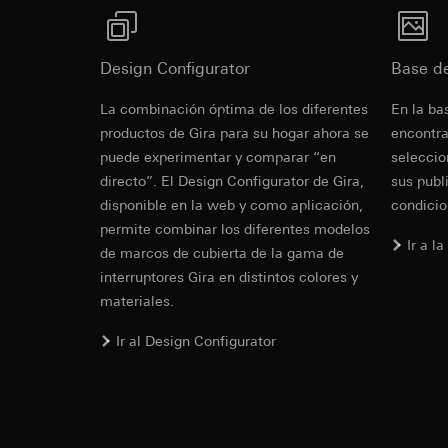
Vimeo
Altura
232,60 m
Fines del tratamien
anuncios según las 
Fines del tratamien
Design Configurator
Base d
Categorías de dato
Profundidad
3,40 mm
Categorías de dato
referencia y marca
Cover frame
Sitio web para c
La combinación óptima de los diferentes
En la ba
Base jurídica e int
el sitio web, mov
productos de Gira para su hogar ahora se
encontra
Uso del servicio
Sitio web para e
puede experimentar y comparar “en
seleccio
datos y privacid
Cleaning and care
web, movimientos 
directo”. El Design Configurator de Gira,
sus publ
Tratamiento poste
dirección de Int
disponible en la web y como aplicación,
condicio
Receptor:
Base jurídica e int
permite combinar los diferentes modelos
Departamentos in
Uso del servicio
Ir a l
de marcos de cubierta de la gama de
datos y privacid
LinkedIn Irelan
interruptores Gira en distintos colores y
Tratamiento poste
Transferencia a ter
materiales.
información sobre l
Receptor:
Vimeo, L
consultar su políti
Transferencia a ter
Ir al Design Configurator
Duración de la cook
Tercer país: EE.
Decisión de adec
Google Ads (
solicitar una co
1, letra a) del R
Fines del tratamien