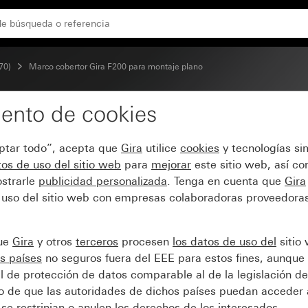
mate (lacado)
70)
Marco cobertor Gira F200 para montaje plano
ento de cookies
 F200 para montaje pla
eptar todo”, acepta que
Gira
utilice
cookies
y tecnologías si
os de uso del sitio web
para
mejorar
este sitio web, así c
strarle
publicidad personalizada
. Tenga en cuenta que
Gira
 uso del sitio web con empresas colaboradoras proveedoras
que
Gira
y otros
terceros
procesen
los datos de uso del
sitio
s países
no seguros fuera del EEE para estos fines, aunque 
l de protección de datos comparable al de la legislación de
sgo de que las autoridades de dichos países puedan acceder 
se restrinjan o anulen los derechos de los interesados.