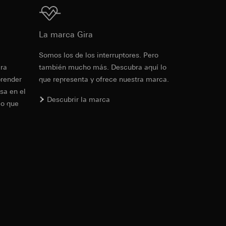
Descarga
para la aparición de
La marca Gira
IP, URL de
cia del visitante en
Somos los de los interruptores. Pero
PDF
, 600.29 KB
era
también mucho más. Descubra aquí lo
de la protección de
ante en el sitio
prender
que representa y ofrece nuestra marca.
io web en cuestión,
sa en el
PD
Descubrir la marca
lo que
io de sus funciones
de la protección de
Descarga
PD
. Para obtener
de LinkedIn, puede
ndar, se puede
rtículo 49, apartado
as campañas. Google