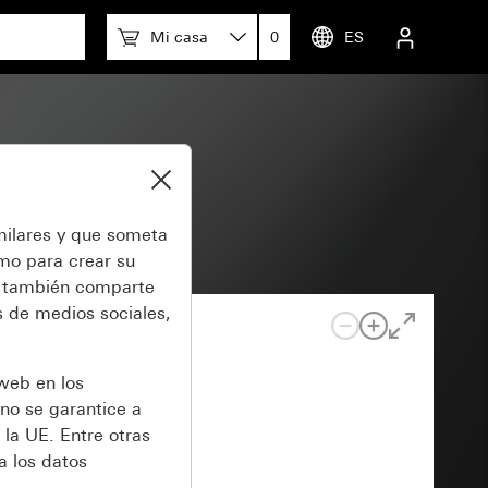
Mi casa
0
ES
milares y que someta
omo para crear su
también comparte
 de medios sociales,
 web en los
no se garantice a
 la UE. Entre otras
a los datos