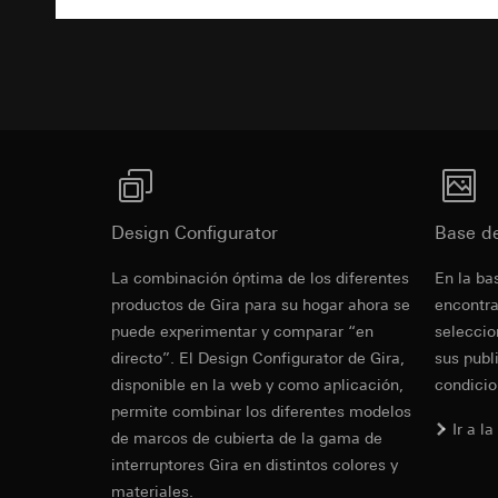
Texto descri
Base jurídica e int
Pinterest Ta
Google Tag 
Uso del servicio
Fines del tratamien
Fines del tratamien
datos y privacid
Categorías de dato
Categorías de dato
Artículo 6, apart
de la visita, inform
Base jurídica e int
Intereses legíti
Base jurídica e int
Uso del servicio
Receptor:
Departam
Uso del servicio
datos y privacid
funciones
datos y privacid
Tratamiento poste
Transferencia a ter
Tratamiento poste
Receptor:
Duración de la cook
Design Configurator
Receptor:
Base d
Departamentos in
Departamentos in
Google Ireland L
Revit Archi
La combinación óptima de los diferentes
En la ba
Pinterest, Inc. (
Para obtener inf
de construcc
productos de Gira para su hogar ahora se
encontra
https://business.
Transferencia a ter
puede experimentar y comparar “en
seleccio
Tercer país: EE.
Transferencia a ter
directo”. El Design Configurator de Gira,
sus publ
Decisión de adec
Tercer país: EE.
disponible en la web y como aplicación,
condicio
solicitar una co
Decisión de adec
permite combinar los diferentes modelos
1, letra a) del R
solicitar una co
Ir a l
de marcos de cubierta de la gama de
1, letra a) del R
Duración de la cook
interruptores Gira en distintos colores y
Duración de la cook
materiales.
LinkedIn Ins