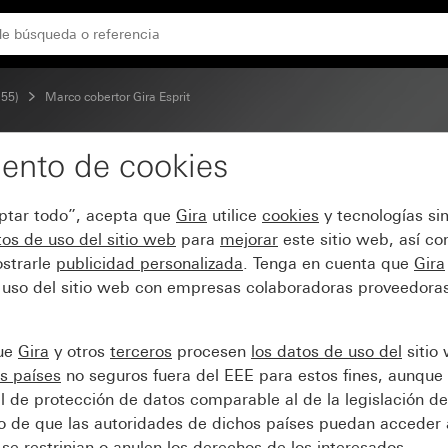
 55)
Marco cobertor Gira Esprit
ento de cookies
Esprit cromo
eptar todo”, acepta que
Gira
utilice
cookies
y tecnologías si
os de uso del sitio web
para
mejorar
este sitio web, así c
strarle
publicidad personalizada
. Tenga en cuenta que
Gira
 uso del sitio web con empresas colaboradoras proveedoras
que
Gira
y otros
terceros
procesen
los datos de uso del
sitio
s países
no seguros fuera del EEE para estos fines, aunque 
l de protección de datos comparable al de la legislación de
sgo de que las autoridades de dichos países puedan acceder 
se restrinjan o anulen los derechos de los interesados.