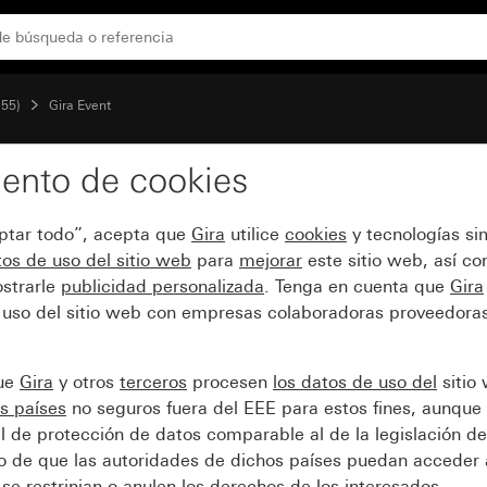
ermedio blanco crema brillante
 55)
Gira Event
ento de cookies
 Event Clear marrón con
eptar todo”, acepta que
Gira
utilice
cookies
y tecnologías si
te
os de uso del sitio web
para
mejorar
este sitio web, así c
strarle
publicidad personalizada
. Tenga en cuenta que
Gira
 uso del sitio web con empresas colaboradoras proveedoras
que
Gira
y otros
terceros
procesen
los datos de uso del
sitio
s países
no seguros fuera del EEE para estos fines, aunque 
l de protección de datos comparable al de la legislación de
sgo de que las autoridades de dichos países puedan acceder 
se restrinjan o anulen los derechos de los interesados.