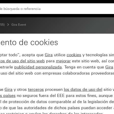
ermedio blanco brillante
 55)
Gira Event
ento de cookies
 Event Clear marrón con
eptar todo”, acepta que
Gira
utilice
cookies
y tecnologías si
os de uso del sitio web
para
mejorar
este sitio web, así c
strarle
publicidad personalizada
. Tenga en cuenta que
Gira
 uso del sitio web con empresas colaboradoras proveedoras
que
Gira
y otros
terceros
procesen
los datos de uso del
sitio
s países
no seguros fuera del EEE para estos fines, aunque 
l de protección de datos comparable al de la legislación de
sgo de que las autoridades de dichos países puedan acceder 
se restrinjan o anulen los derechos de los interesados.