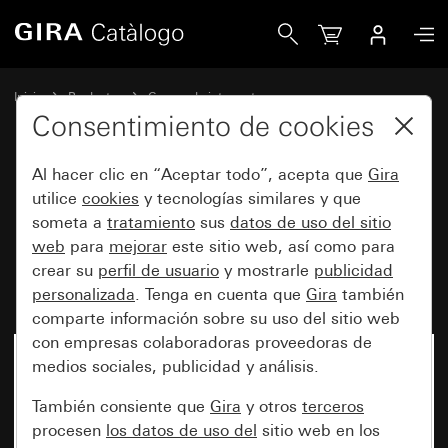
Gira Pulsador 10 A 250 V~ con tecla basculante recta Conta
Inicio
Productos
Gamas de interruptores
Protegido del agua de Gira
Consentimiento de cookies
Protección contra el agua, empotrable, IP44 Gira TX_44
Al hacer clic en “Aceptar todo”, acepta que
Gira
utilice
cookies
y tecnologías similares y que
Pulsador 10 A 250 V~ con tecla
someta a
tratamiento
sus
datos de uso del sitio
web
para
mejorar
este sitio web, así como para
basculante recta Contacto
crear su
perfil de usuario
y mostrarle
publicidad
inversor, 1 polo
personalizada
. Tenga en cuenta que
Gira
también
comparte información sobre su uso del sitio web
con empresas colaboradoras proveedoras de
medios sociales, publicidad y análisis.
Ya no está disponible
También consiente que
Gira
y otros
terceros
procesen
los datos de uso del
sitio web en los