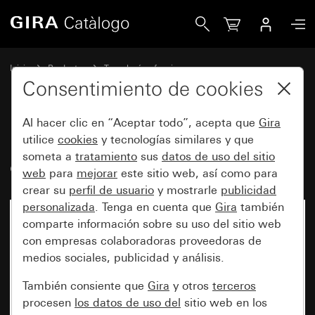
Gira Inserto de cubierta de datos para conector modular 
Inicio
Productos
Tecnología y funciones
Tecnología de comunicación de Gira
Accesorios
Consentimiento de cookies
Al hacer clic en “Aceptar todo”, acepta que
Gira
Inserto de cubierta de datos para
utilice
cookies
y tecnologías similares y que
someta a
tratamiento
sus
datos de uso del sitio
conector modular Lucent (AT&T)
web
para
mejorar
este sitio web, así como para
crear su
perfil de usuario
y mostrarle
publicidad
personalizada
. Tenga en cuenta que
Gira
también
comparte información sobre su uso del sitio web
con empresas colaboradoras proveedoras de
medios sociales, publicidad y análisis.
También consiente que
Gira
y otros
terceros
procesen
los datos de uso del
sitio web en los