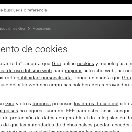
MP/Radiall
icación de Gira
Accesorios
ento de cookies
de datos para conector 
eptar todo”, acepta que
Gira
utilice
cookies
y tecnologías si
os de uso del sitio web
para
mejorar
este sitio web, así c
strarle
publicidad personalizada
. Tenga en cuenta que
Gira
 uso del sitio web con empresas colaboradoras proveedoras
que
Gira
y otros
terceros
procesen
los datos de uso del
sitio
s países
no seguros fuera del EEE para estos fines, aunque 
l de protección de datos comparable al de la legislación de
sgo de que las autoridades de dichos países puedan acceder 
se restrinjan o anulen los derechos de los interesados.