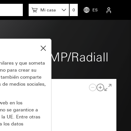
Mi casa
0
ES
modular AMP/Radiall
milares y que someta
omo para crear su
también comparte
 de medios sociales,
 web en los
no se garantice a
 la UE. Entre otras
a los datos