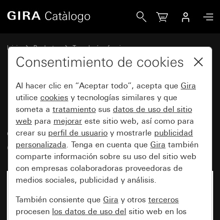
Gira Inserto de cubierta de datos para módulos IBM freene
Inicio
Productos
Tecnología y funciones
Tecnología de comunicación de Gira
Accesorios
Consentimiento de cookies
Al hacer clic en “Aceptar todo”, acepta que
Gira
Inserto de cubierta de datos para
utilice
cookies
y tecnologías similares y que
someta a
tratamiento
sus
datos de uso del sitio
módulos IBM freenet de 1
web
para
mejorar
este sitio web, así como para
elemento (ACS)100 Ω Cabling-
crear su
perfil de usuario
y mostrarle
publicidad
Cross-Line/Reichle de Massari
personalizada
. Tenga en cuenta que
Gira
también
comparte información sobre su uso del sitio web
con empresas colaboradoras proveedoras de
medios sociales, publicidad y análisis.
También consiente que
Gira
y otros
terceros
procesen
los datos de uso del
sitio web en los