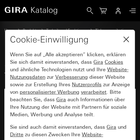
Gira System 106 Einbaudose flächenbündig 4fach
Home
Produkte
Technik und Funktionen
Türkommunikation
Gira Türstationen
Cookie-Einwilligung
Wenn Sie auf „Alle akzeptieren“ klicken, erklären
System 106 Einbaudose
Sie sich damit einverstanden, dass
Gira
Cookies
und ähnliche Technologien nutzt und Ihre
Website-
flächenbündig 4fach
Nutzungsdaten
zur
Verbesserung
dieser Website
sowie zur Erstellung Ihres
Nutzerprofils
zur Anzeige
von
personalisierter Werbung
verarbeitet
. Bitte
beachten Sie, dass
Gira
auch Informationen über
Ihre Nutzung der Website mit Partnern für soziale
Medien, Werbung und Analyse teilt.
Sie sind auch damit einverstanden, dass
Gira
und
Dritte
zu diesen Zwecken Ihre
Website-