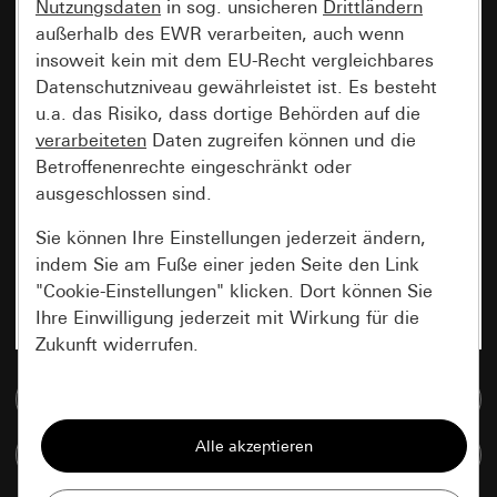
Nutzungsdaten
in sog. unsicheren
Drittländern
außerhalb des EWR verarbeiten, auch wenn
insoweit kein mit dem EU-Recht vergleichbares
Datenschutzniveau gewährleistet ist. Es besteht
u.a. das Risiko, dass dortige Behörden auf die
verarbeiteten
Daten zugreifen können und die
Betroffenenrechte eingeschränkt oder
ausgeschlossen sind.
Sie können Ihre Einstellungen jederzeit ändern,
indem Sie am Fuße einer jeden Seite den Link
"Cookie-Einstellungen" klicken. Dort können Sie
Ihre Einwilligung jederzeit mit Wirkung für die
Zukunft widerrufen.
Zur Mediadatenbank
Essenziell
Alle Cookies, die wir benötigen um Ihnen die
Artikel vergleichen
Seite anzeigen zu können.