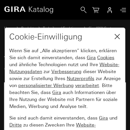
Gira Taster mit Wippe 2fach für Gira One und KNX System 
Home
Produkte
Technik und Funktionen
Gira KNX System
Gira Bediengeräte für KNX
Cookie-Einwilligung
Wenn Sie auf „Alle akzeptieren“ klicken, erklären
Taster mit Wippe 2fach für Gira
Sie sich damit einverstanden, dass
Gira
Cookies
und ähnliche Technologien nutzt und Ihre
Website-
One und KNX System 55
Nutzungsdaten
zur
Verbesserung
dieser Website
sowie zur Erstellung Ihres
Nutzerprofils
zur Anzeige
von
personalisierter Werbung
verarbeitet
. Bitte
beachten Sie, dass
Gira
auch Informationen über
Ihre Nutzung der Website mit Partnern für soziale
Medien, Werbung und Analyse teilt.
Sie sind auch damit einverstanden, dass
Gira
und
Dritte
zu diesen Zwecken Ihre
Website-