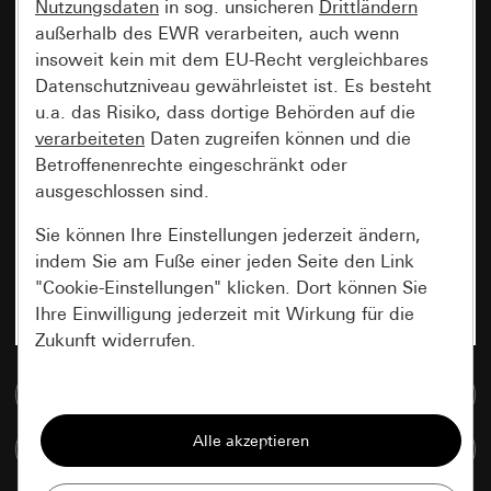
Nutzungsdaten
in sog. unsicheren
Drittländern
außerhalb des EWR verarbeiten, auch wenn
insoweit kein mit dem EU-Recht vergleichbares
Datenschutzniveau gewährleistet ist. Es besteht
u.a. das Risiko, dass dortige Behörden auf die
verarbeiteten
Daten zugreifen können und die
Betroffenenrechte eingeschränkt oder
ausgeschlossen sind.
Sie können Ihre Einstellungen jederzeit ändern,
indem Sie am Fuße einer jeden Seite den Link
"Cookie-Einstellungen" klicken. Dort können Sie
Ihre Einwilligung jederzeit mit Wirkung für die
Zukunft widerrufen.
Zur Mediadatenbank
Essenziell
Alle Cookies, die wir benötigen um Ihnen die
Artikel vergleichen
Seite anzeigen zu können.