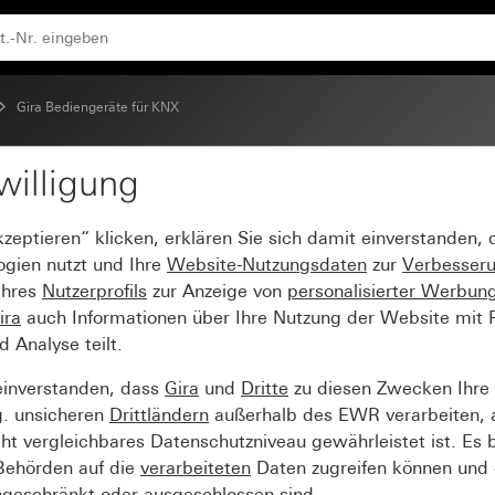
bnahme-Wippe
Gira Bediengeräte für KNX
willigung
ndard 1fach für KNX mit
kzeptieren“ klicken, erklären Sie sich damit einverstanden,
ogien nutzt und Ihre
Website-Nutzungsdaten
zur
Verbesser
Ihres
Nutzerprofils
zur Anzeige von
personalisierter Werbun
ira
auch Informationen über Ihre Nutzung der Website mit Pa
Analyse teilt.
einverstanden, dass
Gira
und
Dritte
zu diesen Zwecken Ihre
g. unsicheren
Drittländern
außerhalb des EWR verarbeiten, 
t vergleichbares Datenschutzniveau gewährleistet ist. Es b
 Behörden auf die
verarbeiteten
Daten zugreifen können und 
ngeschränkt oder ausgeschlossen sind.