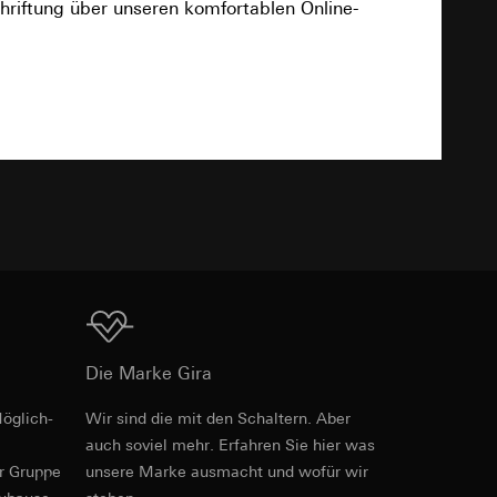
hriftung über unseren komfortablen Online-
TXT
e unter
Download
 Kopie zu erfragen
 Kopie zu erfragen
Art.-Nr. 5011 00
PDF
, 281.63 KB
Die Marke Gira
onen zur Schaltung
uf der Website, vom
öglich­
Wir sind die mit den Schaltern. Aber
Referrer-URL sowie
auch soviel mehr. Erfahren Sie hier was
site, vom Nutzer
Download
er Gruppe
unsere Marke aus­macht und wofür wir
hs auf der