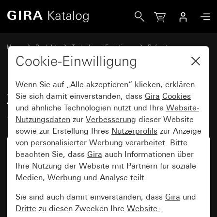
Gira Zimmersignalleuchte Rot System 55
Home
Produkte
Technik und Funktionen
Rufsysteme
Rufsystem 834
Cookie-Einwilligung
Wenn Sie auf „Alle akzeptieren“ klicken, erklären
Zimmersignalleuchte Rot
Sie sich damit einverstanden, dass
Gira
Cookies
und ähnliche Technologien nutzt und Ihre
Website-
System 55
Nutzungsdaten
zur
Verbesserung
dieser Website
sowie zur Erstellung Ihres
Nutzerprofils
zur Anzeige
von
personalisierter Werbung
verarbeitet
. Bitte
Nicht mehr verfügbar
beachten Sie, dass
Gira
auch Informationen über
Ihre Nutzung der Website mit Partnern für soziale
Medien, Werbung und Analyse teilt.
Sie sind auch damit einverstanden, dass
Gira
und
Dritte
zu diesen Zwecken Ihre
Website-