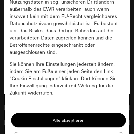
Nutzungsdaten
in sog. unsicheren
Drittländern
außerhalb des EWR verarbeiten, auch wenn
insoweit kein mit dem EU-Recht vergleichbares
Datenschutzniveau gewährleistet ist. Es besteht
u.a. das Risiko, dass dortige Behörden auf die
verarbeiteten
Daten zugreifen können und die
Betroffenenrechte eingeschränkt oder
ausgeschlossen sind.
Sie können Ihre Einstellungen jederzeit ändern,
indem Sie am Fuße einer jeden Seite den Link
"Cookie-Einstellungen" klicken. Dort können Sie
Ihre Einwilligung jederzeit mit Wirkung für die
Zukunft widerrufen.
Zur Mediadatenbank
Essenziell
Alle Cookies, die wir benötigen um Ihnen die
Artikel vergleichen
Seite anzeigen zu können.