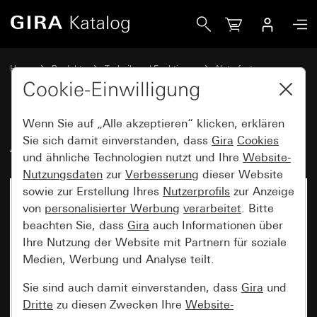
Gira Abstelltaster System 55
Home
Produkte
Technik und Funktionen
Notrufset
Notrufset
Cookie-Einwilligung
Wenn Sie auf „Alle akzeptieren“ klicken, erklären
Abstelltaster System 55
Sie sich damit einverstanden, dass
Gira
Cookies
und ähnliche Technologien nutzt und Ihre
Website-
Nutzungsdaten
zur
Verbesserung
dieser Website
sowie zur Erstellung Ihres
Nutzerprofils
zur Anzeige
von
personalisierter Werbung
verarbeitet
. Bitte
beachten Sie, dass
Gira
auch Informationen über
Ihre Nutzung der Website mit Partnern für soziale
Medien, Werbung und Analyse teilt.
Sie sind auch damit einverstanden, dass
Gira
und
Dritte
zu diesen Zwecken Ihre
Website-