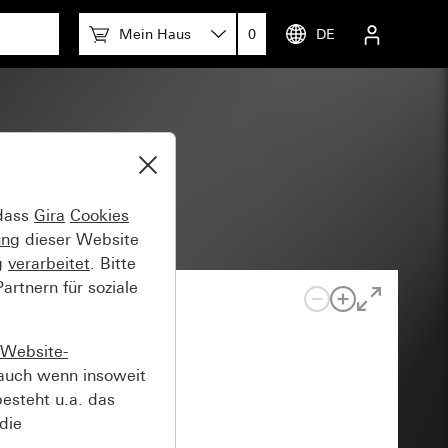
Mein Haus
0
DE
 dass
Gira
Cookies
ung
dieser Website
g
verarbeitet
. Bitte
rtnern für soziale
Website-
auch wenn insoweit
esteht u.a. das
die