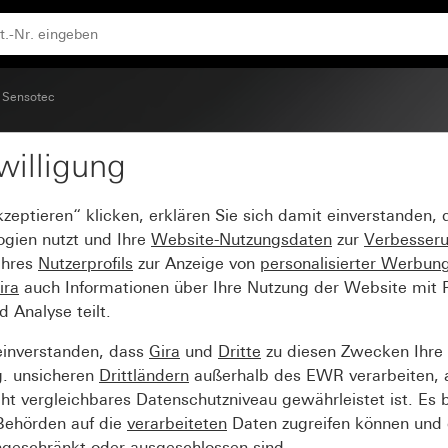
Sensotec
willigung
dienung
kzeptieren“ klicken, erklären Sie sich damit einverstanden,
ogien nutzt und Ihre
Website-Nutzungsdaten
zur
Verbesser
Ihres
Nutzerprofils
zur Anzeige von
personalisierter Werbun
ira
auch Informationen über Ihre Nutzung der Website mit Pa
Analyse teilt.
einverstanden, dass
Gira
und
Dritte
zu diesen Zwecken Ihre
g. unsicheren
Drittländern
außerhalb des EWR verarbeiten, 
t vergleichbares Datenschutzniveau gewährleistet ist. Es b
 Behörden auf die
verarbeiteten
Daten zugreifen können und 
ngeschränkt oder ausgeschlossen sind.