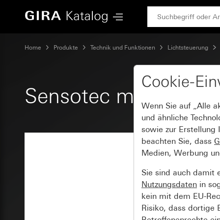
Gira Sensotec mit Fernbedienung
Home
Produkte
Technik und Funktionen
Lichtsteuerung
Cookie-Ein
Sensotec mit Fernbe
Wenn Sie auf „Alle a
und ähnliche Technol
sowie zur Erstellung 
beachten Sie, dass
G
Medien, Werbung und 
Sie sind auch damit 
Nutzungsdaten
in so
kein mit dem EU-Rech
Risiko, dass dortige
Betroffenenrechte ei