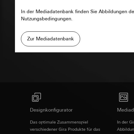
Datenverarbeitung
Einsatz des Dien
Kategorien person
Folgeverarbeitun
In der Mediadatenbank finden Sie Abbildungen der
XSRF-Token
Uhrzeit des Besuchs
Nutzungsbedingungen.
Empfänger:
Rechtsgrundlage und
Datenverarbeitung
interne Abteilun
Einsatz des Dien
Kategorien person
Google Ireland L
Folgeverarbeitun
Rechtsgrundlage und
Zur Mediadatenbank
Informationen da
Empfänger:
Empfänger:
interne
https://business.
Ausschreibu
Drittlandübermittlu
interne Abteilun
Drittlandübermittlu
Lebensdauer des C
Meta Platforms I
Drittland: USA
Drittlandübermittlu
Angemessenheits
GIRA_zg
Drittland: USA
bei
Gira Giersi
Angemessenheits
Datenverarbeitung
Lebensdauer des C
bei
Gira Giersi
Services
Kategorien person
Lebensdauer des C
Google Tag 
(Bauherr/Endverbra
Rechtsgrundlage und
Datenverarbeitung
Pinterest Ta
Designkonfigurator
Mediad
Einsatz des Dien
Kategorien person
Datenverarbeitung
Gira G1 XS
Art. 6 Abs. 1 lit
Rechtsgrundlage und
Das optimale Zusammenspiel
In der G
Kategorien person
Verfolgte berech
Einsatz des Dien
verschiedener Gira Produkte für das
Ab­bild­
Uhrzeit des Besuchs
Folgeverarbeitun