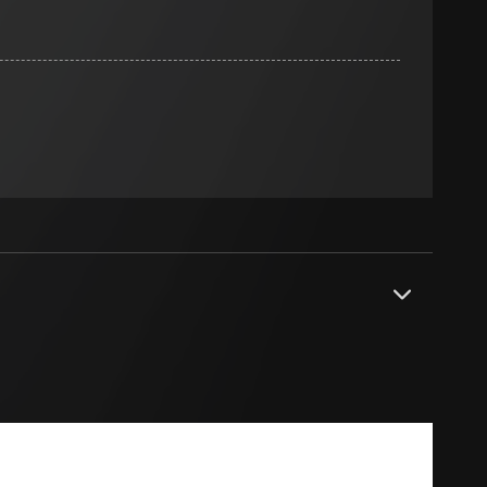
n
 zur Verfügung
rt werden und
eadPage), Browser
e unter
ionen, Individuelle
rmularen mit
amen) mit
 Kopie zu erfragen
ht unter anderem
 eine bessere
r, Endgerät
PDF
rnetauftritts, IP-