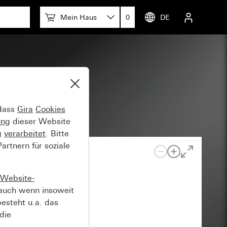
Mein Haus
0
DE
 dass
Gira
Cookies
ung
dieser Website
g
verarbeitet
. Bitte
rtnern für soziale
Website-
auch wenn insoweit
esteht u.a. das
die