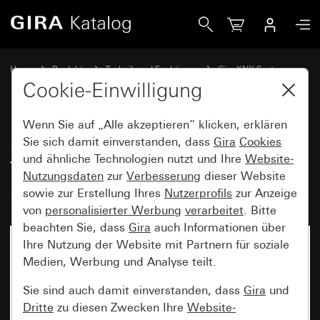
Gira Stetigregler mit Tasterschnittstelle 4fach für KNX Sys
Home
Produkte
Technik und Funktionen
Gira KNX System
Gira Bediengeräte für KNX
Cookie-Einwilligung
Wenn Sie auf „Alle akzeptieren“ klicken, erklären
Stetigregler mit
Sie sich damit einverstanden, dass
Gira
Cookies
und ähnliche Technologien nutzt und Ihre
Website-
Tasterschnittstelle 4fach für KNX
Nutzungsdaten
zur
Verbesserung
dieser Website
System 55
sowie zur Erstellung Ihres
Nutzerprofils
zur Anzeige
von
personalisierter Werbung
verarbeitet
. Bitte
beachten Sie, dass
Gira
auch Informationen über
Ihre Nutzung der Website mit Partnern für soziale
Medien, Werbung und Analyse teilt.
Sie sind auch damit einverstanden, dass
Gira
und
Dritte
zu diesen Zwecken Ihre
Website-